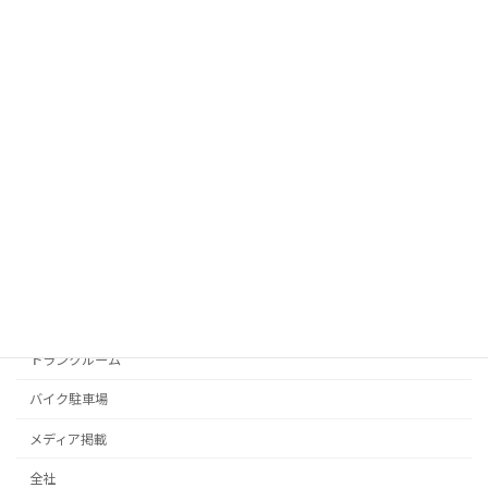
Webメディア「ハウスケアラボ」のコラ
メディア掲載
ムに掲載されました。
2026年2月24日
年末年始の休業について
全社
2025年11月25日
カテゴリー
トランクルーム
バイク駐車場
メディア掲載
全社